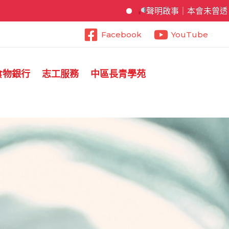
聲明啟事｜本會未曾透過通訊軟體索
Facebook
YouTube
食物銀行
志工服務
中區長青學苑