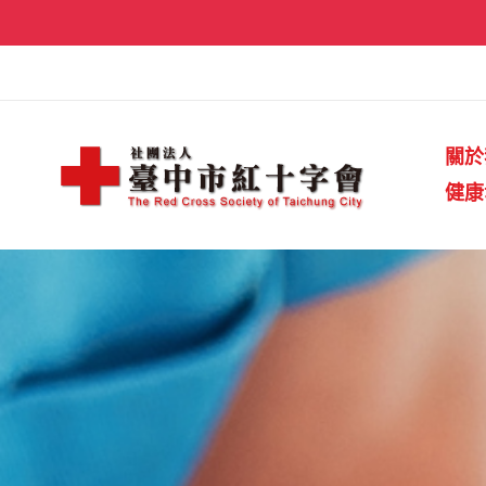
跳
至
主
要
內
關於
容
健康