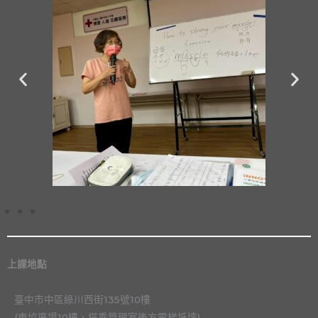
上課地點
臺中市中區綠川西街135號10樓
(東協廣場10樓，搭乘管理室後方電梯抵達)