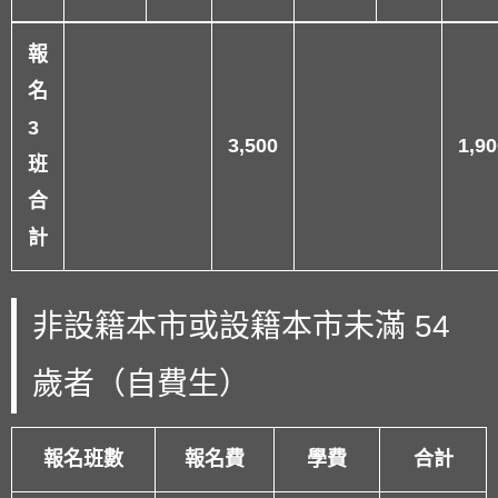
報
名
3
3,500
1,90
班
合
計
非設籍本市或設籍本市未滿 54
歲者（自費生）
報名班數
報名費
學費
合計