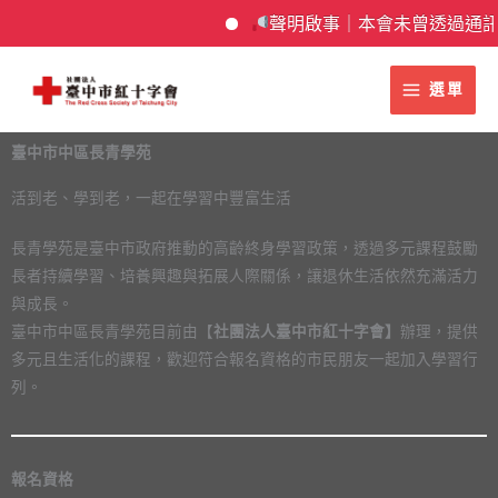
跳
聲明啟事｜本會未曾透過通訊軟
至
主
選單
要
內
容
臺中市中區長青學苑
活到老、學到老，一起在學習中豐富生活
長青學苑是臺中市政府推動的高齡終身學習政策，透過多元課程鼓勵
長者持續學習、培養興趣與拓展人際關係，讓退休生活依然充滿活力
與成長。
臺中市中區長青學苑目前由【
社團法人臺中市紅十字會】
辦理，提供
多元且生活化的課程，歡迎符合報名資格的市民朋友一起加入學習行
列。
報名資格