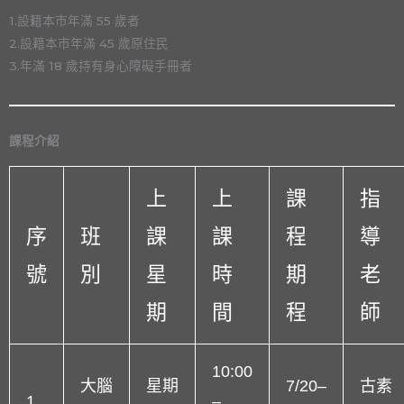
1.設籍本市年滿 55 歲者
2.設籍本市年滿 45 歲原住民
3.年滿 18 歲持有身心障礙手冊者
課程介紹
上
上
課
指
序
班
課
課
程
導
號
別
星
時
期
老
期
間
程
師
10:00
大腦
星期
7/20–
古素
1
–