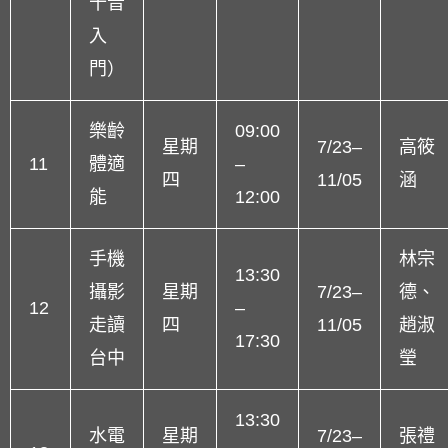
十音
入
門）
樂齡
09:00
星期
7/23–
高筱
11
體適
–
四
11/05
涵
能
12:00
手機
林宗
13:30
攝影
星期
7/23–
德、
12
–
走讀
四
11/05
趙淑
17:30
台中
瑩
13:30
水電
星期
7/23–
張禮